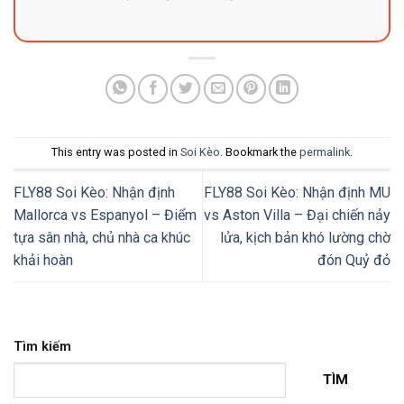
This entry was posted in
Soi Kèo
. Bookmark the
permalink
.
FLY88 Soi Kèo: Nhận định
FLY88 Soi Kèo: Nhận định MU
Mallorca vs Espanyol – Điểm
vs Aston Villa – Đại chiến nảy
tựa sân nhà, chủ nhà ca khúc
lửa, kịch bản khó lường chờ
khải hoàn
đón Quỷ đỏ
Tìm kiếm
TÌM