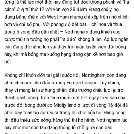
từng là thế lực một thời nay đang tụt dốc không phanh và “hạ
cánh” ở vị trí thứ 17 với vỏn vẹn 28 điểm. Đáng chú ý, họ
đang bằng điểm với West Ham nhưng chỉ xếp trên nhờ nhỉnh
hơn về chỉ số phụ. Với phong độ bết bát – chỉ hòa và thua
trong 5 vòng đấu gần nhất – Nottingham đang khiến các
cược thủ tin tưởng họ phải “ra đảo” không ít lần. Áp lực ngàn
cân đang đè nặng lên vai thầy trò huấn luyện viên đội bóng
này, khi mà bóng ma xuống hạng đang cận kề hơn bao giờ
hết.
Không chỉ khốn đốn tại giải quốc nội, Nottingham còn đang
phải chia sức cho đấu trường Europa League. Tuy nhiên,
thay vì mang lại sự hưng phấn, đấu trường châu lục lại trở
thành gánh nặng. Trận thua muối mặt 0-1 ngay trên sân nhà
trước đội bóng dưới cơ Midtjylland ở lượt đi vòng 16 đội đã
phơi bày toàn bộ sự rệu rã trong lối chơi của họ. Hàng công
thi đấu thiếu sức sống, hàng thủ thì hớ hênh, Nottingham lúc
này như một con tàu đang thủng lỗ chỗ giữa cơn bão