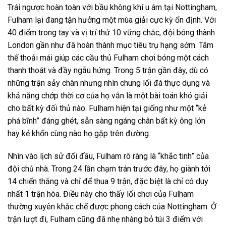
Trái ngược hoàn toàn với bầu không khí u ám tại Nottingham,
Fulham lại đang tận hưởng một mùa giải cực kỳ ổn định. Với
40 điểm trong tay và vị trí thứ 10 vững chắc, đội bóng thành
London gần như đã hoàn thành mục tiêu trụ hạng sớm. Tâm
thế thoải mái giúp các cầu thủ Fulham chơi bóng một cách
thanh thoát và đầy ngẫu hứng. Trong 5 trận gần đây, dù có
những trận sảy chân nhưng nhìn chung lối đá thực dụng và
khả năng chớp thời cơ của họ vẫn là một bài toán khó giải
cho bất kỳ đối thủ nào. Fulham hiện tại giống như một “kẻ
phá bĩnh” đáng ghét, sẵn sàng ngáng chân bất kỳ ông lớn
hay kẻ khốn cùng nào họ gặp trên đường.
Nhìn vào lịch sử đối đầu, Fulham rõ ràng là “khắc tinh” của
đội chủ nhà. Trong 24 lần chạm trán trước đây, họ giành tới
14 chiến thắng và chỉ để thua 9 trận, đặc biệt là chỉ có duy
nhất 1 trận hòa. Điều này cho thấy lối chơi của Fulham
thường xuyên khắc chế được phong cách của Nottingham. Ở
trận lượt đi, Fulham cũng đã nhẹ nhàng bỏ túi 3 điểm với