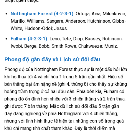
thuật quen thuộc.
Nottingham Forest (4-2-3-1):
Ortega; Aina, Milenkovic,
Murillo, Williams; Sangare, Anderson; Hutchinson, Gibbs-
White, Hudson-Odoi; Jesus.
Fulham (4-2-3-1):
Leno; Tete, Diop, Bassey, Robinson;
Iwobi, Berge; Bobb, Smith Rowe, Chukwueze; Muniz.
Phong độ gần đây và Lịch sử đối đầu
Phong độ của Nottingham Forest thực sự là một dấu hỏi lớn
khi họ thua tới 4 và chỉ hòa 1 trong 5 trận gần nhất. Hiệu số
bàn thắng bại âm nặng nề (ghi 4, thủng 8) cho thấy sự khủng
hoảng trầm trọng ở cả hai đầu sân. Phía bên kia, Fulham có
phong độ ổn định hơn nhiều với 3 chiến thắng và 2 trận thua,
ghi được 7 bàn thắng. Mặc dù lịch sử đối đầu 5 trận gần
đây đang nghiêng về phía Nottingham với 4 chiến thắng,
nhưng với tình hình thực tế hiện tại, những con số trong quá
khứ chỉ mang tính chất tham khảo. Đây là thời điểm mà