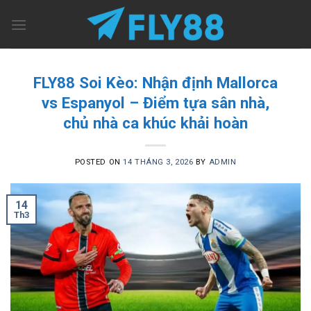
Skip
to
content
FLY88 Soi Kèo: Nhận định Mallorca
vs Espanyol – Điểm tựa sân nhà,
chủ nhà ca khúc khải hoàn
POSTED ON
14 THÁNG 3, 2026
BY
ADMIN
14
Th3