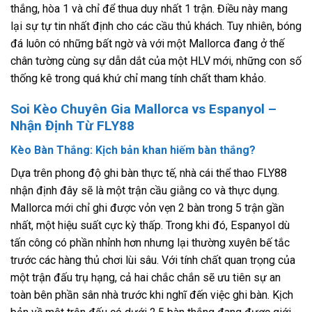
thắng, hòa 1 và chỉ để thua duy nhất 1 trận. Điều này mang
lại sự tự tin nhất định cho các cầu thủ khách. Tuy nhiên, bóng
đá luôn có những bất ngờ và với một Mallorca đang ở thế
chân tường cùng sự dẫn dắt của một HLV mới, những con số
thống kê trong quá khứ chỉ mang tính chất tham khảo.
Soi Kèo Chuyên Gia Mallorca vs Espanyol –
Nhận Định Từ FLY88
Kèo Bàn Thắng: Kịch bản khan hiếm bàn thắng?
Dựa trên phong độ ghi bàn thực tế, nhà cái thể thao FLY88
nhận định đây sẽ là một trận cầu giằng co và thực dụng.
Mallorca mới chỉ ghi được vỏn vẹn 2 bàn trong 5 trận gần
nhất, một hiệu suất cực kỳ thấp. Trong khi đó, Espanyol dù
tấn công có phần nhỉnh hơn nhưng lại thường xuyên bế tắc
trước các hàng thủ chơi lùi sâu. Với tính chất quan trọng của
một trận đấu trụ hạng, cả hai chắc chắn sẽ ưu tiên sự an
toàn bên phần sân nhà trước khi nghĩ đến việc ghi bàn. Kịch