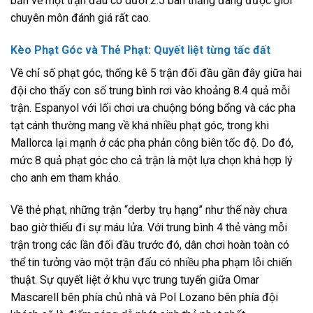
bản về một trận đấu có dưới 2.5 bàn thắng đang được giới
chuyên môn đánh giá rất cao.
Kèo Phạt Góc và Thẻ Phạt: Quyết liệt từng tấc đất
Về chỉ số phạt góc, thống kê 5 trận đối đầu gần đây giữa hai
đội cho thấy con số trung bình rơi vào khoảng 8.4 quả mỗi
trận. Espanyol với lối chơi ưa chuộng bóng bổng và các pha
tạt cánh thường mang về khá nhiều phạt góc, trong khi
Mallorca lại mạnh ở các pha phản công biên tốc độ. Do đó,
mức 8 quả phạt góc cho cả trận là một lựa chọn khá hợp lý
cho anh em tham khảo.
Về thẻ phạt, những trận “derby trụ hạng” như thế này chưa
bao giờ thiếu đi sự máu lửa. Với trung bình 4 thẻ vàng mỗi
trận trong các lần đối đầu trước đó, dân chơi hoàn toàn có
thể tin tưởng vào một trận đấu có nhiều pha phạm lỗi chiến
thuật. Sự quyết liệt ở khu vực trung tuyến giữa Omar
Mascarell bên phía chủ nhà và Pol Lozano bên phía đội