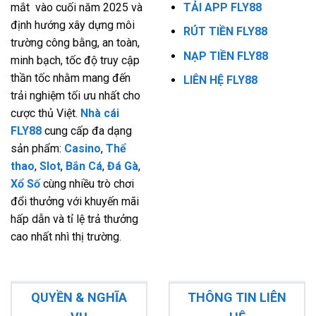
mắt vào cuối năm 2025 và
TẢI APP FLY88
định hướng xây dựng môi
RÚT TIỀN FLY88
trường công bằng, an toàn,
NẠP TIỀN FLY88
minh bạch, tốc độ truy cập
thần tốc nhằm mang đến
LIÊN HỆ FLY88
trải nghiệm tối ưu nhất cho
cược thủ Việt.
Nhà cái
FLY88
cung cấp đa dạng
sản phẩm:
Casino
,
Thể
thao
,
Slot
,
Bắn Cá
,
Đá Gà
,
Xổ Số
cùng nhiều trò chơi
đổi thưởng với khuyến mãi
hấp dẫn và tỉ lệ trả thưởng
cao nhất nhì thị trường.
QUYỀN & NGHĨA
THÔNG TIN LIÊN