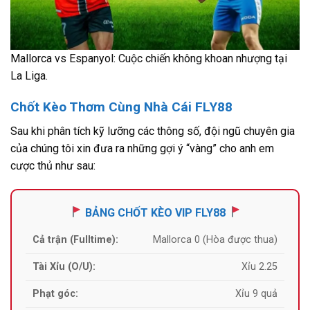
Mallorca vs Espanyol: Cuộc chiến không khoan nhượng tại
La Liga.
Chốt Kèo Thơm Cùng Nhà Cái FLY88
Sau khi phân tích kỹ lưỡng các thông số, đội ngũ chuyên gia
của chúng tôi xin đưa ra những gợi ý “vàng” cho anh em
cược thủ như sau:
BẢNG CHỐT KÈO VIP FLY88
Cả trận (Fulltime):
Mallorca 0 (Hòa được thua)
Tài Xỉu (O/U):
Xỉu 2.25
Phạt góc:
Xỉu 9 quả