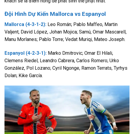
khách sẽ là điểm nóng dễ phát sinh thẻ phạt nhất.
Đội Hình Dự Kiến Mallorca vs Espanyol
Mallorca (4-3-1-2):
Leo Román; Pablo Maffeo, Martin
Valjent, David López, Johan Mojica; Samú, Omar Mascarell,
Manu Morlanes; Pablo Torre; Vedat Muriqi, Mateo Joseph.
Espanyol (4-2-3-1):
Marko Dmitrovic; Omar El Hilali,
Clemens Riedel, Leandro Cabrera, Carlos Romero; Urko
González, Pol Lozano; Cyril Ngonge, Ramon Terrats, Tyrhys
Dolan; Kike García.