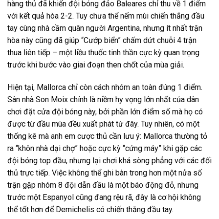
hàng thủ đã khiến đội bóng đảo Baleares chỉ thu về 1 điểm
với kết quả hòa 2-2. Tuy chưa thể nếm mùi chiến thắng đầu
tay cùng nhà cầm quân người Argentina, nhưng ít nhất trận
hòa này cũng đã giúp “Cướp biển” chấm dứt chuỗi 4 trận
thua liên tiếp – một liều thuốc tinh thần cực kỳ quan trọng
trước khi bước vào giai đoạn then chốt của mùa giải.
Hiện tại, Mallorca chỉ còn cách nhóm an toàn đúng 1 điểm.
Sân nhà Son Moix chính là niềm hy vọng lớn nhất của dân
chơi đặt cửa đội bóng này, bởi phần lớn điểm số mà họ có
được từ đầu mùa đều xuất phát từ đây. Tuy nhiên, có một
thống kê mà anh em cược thủ cần lưu ý: Mallorca thường tỏ
ra “khôn nhà dại chợ” hoặc cực kỳ “cứng máy” khi gặp các
đội bóng top đầu, nhưng lại chơi khá sòng phẳng với các đối
thủ trực tiếp. Việc không thể ghi bàn trong hơn một nửa số
trận gặp nhóm 8 đội dẫn đầu là một báo động đỏ, nhưng
trước một Espanyol cũng đang rệu rã, đây là cơ hội không
thể tốt hơn để Demichelis có chiến thắng đầu tay.