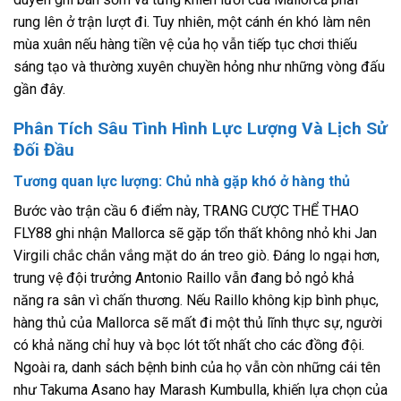
rung lên ở trận lượt đi. Tuy nhiên, một cánh én khó làm nên
mùa xuân nếu hàng tiền vệ của họ vẫn tiếp tục chơi thiếu
sáng tạo và thường xuyên chuyền hỏng như những vòng đấu
gần đây.
Phân Tích Sâu Tình Hình Lực Lượng Và Lịch Sử
Đối Đầu
Tương quan lực lượng: Chủ nhà gặp khó ở hàng thủ
Bước vào trận cầu 6 điểm này, TRANG CƯỢC THỂ THAO
FLY88 ghi nhận Mallorca sẽ gặp tổn thất không nhỏ khi Jan
Virgili chắc chắn vắng mặt do án treo giò. Đáng lo ngại hơn,
trung vệ đội trưởng Antonio Raillo vẫn đang bỏ ngỏ khả
năng ra sân vì chấn thương. Nếu Raillo không kịp bình phục,
hàng thủ của Mallorca sẽ mất đi một thủ lĩnh thực sự, người
có khả năng chỉ huy và bọc lót tốt nhất cho các đồng đội.
Ngoài ra, danh sách bệnh binh của họ vẫn còn những cái tên
như Takuma Asano hay Marash Kumbulla, khiến lựa chọn của