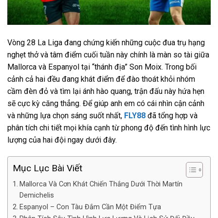
Vòng 28 La Liga đang chứng kiến những cuộc đua trụ hạng
nghẹt thở và tâm điểm cuối tuần này chính là màn so tài giữa
Mallorca và Espanyol tại “thánh địa” Son Moix. Trong bối
cảnh cả hai đều đang khát điểm để đào thoát khỏi nhóm
cầm đèn đỏ và tìm lại ánh hào quang, trận đấu này hứa hẹn
sẽ cực kỳ căng thẳng. Để giúp anh em có cái nhìn cận cảnh
và những lựa chọn sáng suốt nhất,
FLY88
đã tổng hợp và
phân tích chi tiết mọi khía cạnh từ phong độ đến tình hình lực
lượng của hai đội ngay dưới đây.
Mục Lục Bài Viết
Mallorca Và Cơn Khát Chiến Thắng Dưới Thời Martín
Demichelis
Espanyol – Con Tàu Đắm Cần Một Điểm Tựa