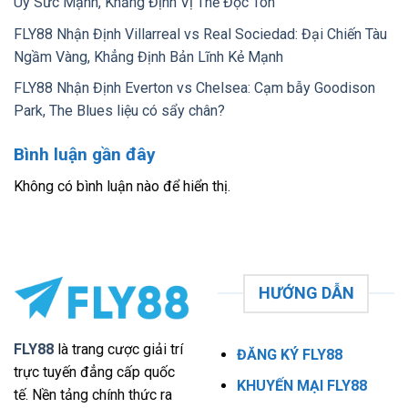
Uy Sức Mạnh, Khẳng Định Vị Thế Độc Tôn
FLY88 Nhận Định Villarreal vs Real Sociedad: Đại Chiến Tàu
Ngầm Vàng, Khẳng Định Bản Lĩnh Kẻ Mạnh
FLY88 Nhận Định Everton vs Chelsea: Cạm bẫy Goodison
Park, The Blues liệu có sẩy chân?
Bình luận gần đây
Không có bình luận nào để hiển thị.
HƯỚNG DẪN
FLY88
là trang cược giải trí
ĐĂNG KÝ FLY88
trực tuyến đẳng cấp quốc
KHUYẾN MẠI FLY88
tế. Nền tảng chính thức ra