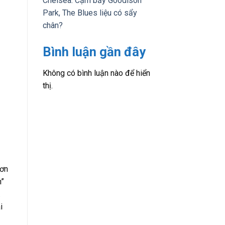
Chelsea: Cạm bẫy Goodison
Park, The Blues liệu có sẩy
chân?
Bình luận gần đây
Không có bình luận nào để hiển
thị.
đơn
n”
.
i