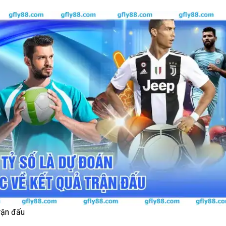
rận đấu