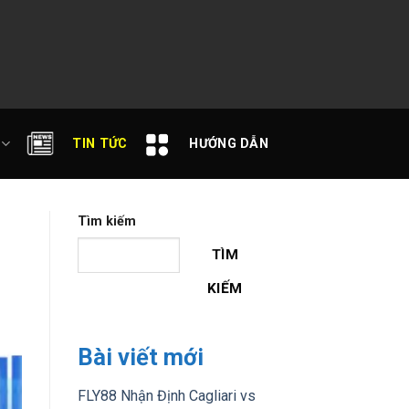
TIN TỨC
HƯỚNG DẪN
Tìm kiếm
TÌM
KIẾM
Bài viết mới
FLY88 Nhận Định Cagliari vs