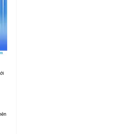
ới
 nên