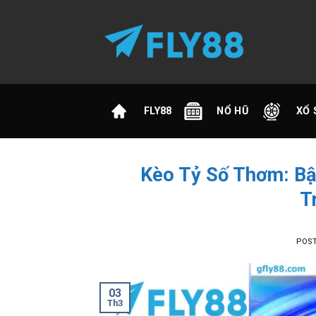
Skip
to
content
FLY88
NỔ HŨ
XỔ 
Kèo Tỷ Số Thơm: Bậ
T
POS
03
Th3