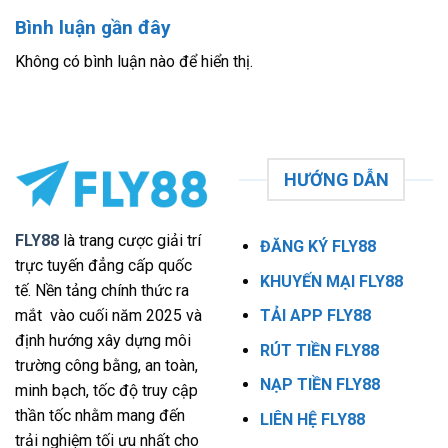
Bình luận gần đây
Không có bình luận nào để hiển thị.
HƯỚNG DẪN
FLY88
là trang cược giải trí
ĐĂNG KÝ FLY88
trực tuyến đẳng cấp quốc
KHUYẾN MẠI FLY88
tế. Nền tảng chính thức ra
mắt vào cuối năm 2025 và
TẢI APP FLY88
định hướng xây dựng môi
RÚT TIỀN FLY88
trường công bằng, an toàn,
NẠP TIỀN FLY88
minh bạch, tốc độ truy cập
thần tốc nhằm mang đến
LIÊN HỆ FLY88
trải nghiệm tối ưu nhất cho