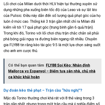
Lối chơi của Milan dưới thời HLV hiện tại thường xuyên sử
dụng những pha xuống biên tốc độ của Leao và sự lắt léo
của Pulisic. Điều này dẫn đến số lượng quả phạt góc của họ
luôn ở mức cao. Thống kê 3 trận gần nhất chỉ ra Milan đã
kiếm về tới 17 quả phạt góc (trung bình gần 6 quả/trận).
Trong khi đó, Torino với lối chơi chịu trận chắc chắn sẽ phải
phá bóng giải nguy ra đường biên ngang rất nhiều. Chuyên
gia FLY88 tin rằng kèo tài góc 9.5 là một lựa chọn sáng suốt
cho anh em cược thủ.
Có thể bạn quan tâm
FLY88 Soi Kèo: Nhận định
Mallorca vs Espanyol – Điểm tựa sân nhà, chủ nhà
ca khúc khải hoàn
Dự đoán kèo thẻ phạt – Trận cầu “hữu nghị”?
Mặc dù Torino thường chơi khá rát với 8 thẻ vàng trong 3
trận gần nhất, nhưng trong một trận cầu mà ý nghĩa điểm số