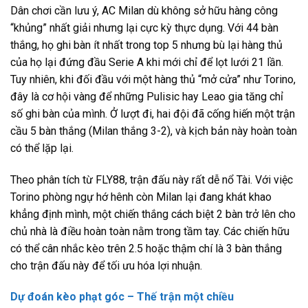
Dân chơi cần lưu ý, AC Milan dù không sở hữu hàng công
“khủng” nhất giải nhưng lại cực kỳ thực dụng. Với 44 bàn
thắng, họ ghi bàn ít nhất trong top 5 nhưng bù lại hàng thủ
của họ lại đứng đầu Serie A khi mới chỉ để lọt lưới 21 lần.
Tuy nhiên, khi đối đầu với một hàng thủ “mở cửa” như Torino,
đây là cơ hội vàng để những Pulisic hay Leao gia tăng chỉ
số ghi bàn của mình. Ở lượt đi, hai đội đã cống hiến một trận
cầu 5 bàn thắng (Milan thắng 3-2), và kịch bản này hoàn toàn
có thể lặp lại.
Theo phân tích từ FLY88, trận đấu này rất dễ nổ Tài. Với việc
Torino phòng ngự hớ hênh còn Milan lại đang khát khao
khẳng định mình, một chiến thắng cách biệt 2 bàn trở lên cho
chủ nhà là điều hoàn toàn nằm trong tầm tay. Các chiến hữu
có thể cân nhắc kèo trên 2.5 hoặc thậm chí là 3 bàn thắng
cho trận đấu này để tối ưu hóa lợi nhuận.
Dự đoán kèo phạt góc – Thế trận một chiều