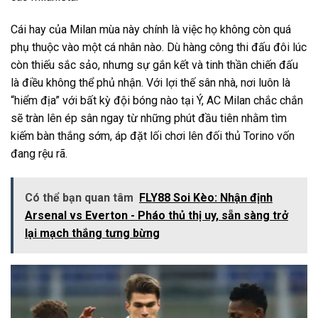
Cái hay của Milan mùa này chính là việc họ không còn quá
phụ thuộc vào một cá nhân nào. Dù hàng công thi đấu đôi lúc
còn thiếu sắc sảo, nhưng sự gắn kết và tinh thần chiến đấu
là điều không thể phủ nhận. Với lợi thế sân nhà, nơi luôn là
“hiểm địa” với bất kỳ đội bóng nào tại Ý, AC Milan chắc chắn
sẽ tràn lên ép sân ngay từ những phút đầu tiên nhằm tìm
kiếm bàn thắng sớm, áp đặt lối chơi lên đối thủ Torino vốn
đang rệu rã.
Có thể bạn quan tâm
FLY88 Soi Kèo: Nhận định
Arsenal vs Everton - Pháo thủ thị uy, sẵn sàng trở
lại mạch thắng tưng bừng