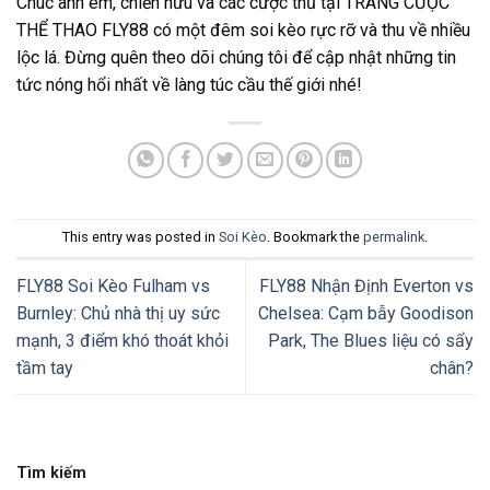
Chúc anh em, chiến hữu và các cược thủ tại TRANG CƯỢC
THỂ THAO FLY88 có một đêm soi kèo rực rỡ và thu về nhiều
lộc lá. Đừng quên theo dõi chúng tôi để cập nhật những tin
tức nóng hổi nhất về làng túc cầu thế giới nhé!
This entry was posted in
Soi Kèo
. Bookmark the
permalink
.
FLY88 Soi Kèo Fulham vs
FLY88 Nhận Định Everton vs
Burnley: Chủ nhà thị uy sức
Chelsea: Cạm bẫy Goodison
mạnh, 3 điểm khó thoát khỏi
Park, The Blues liệu có sẩy
tầm tay
chân?
Tìm kiếm