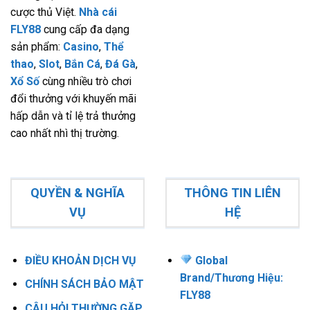
cược thủ Việt.
Nhà cái
FLY88
cung cấp đa dạng
sản phẩm:
Casino
,
Thể
thao
,
Slot
,
Bắn Cá
,
Đá Gà
,
Xổ Số
cùng nhiều trò chơi
đổi thưởng với khuyến mãi
hấp dẫn và tỉ lệ trả thưởng
cao nhất nhì thị trường.
QUYỀN & NGHĨA
THÔNG TIN LIÊN
VỤ
HỆ
ĐIỀU KHOẢN DỊCH VỤ
Global
Brand/Thương Hiệu:
CHÍNH SÁCH BẢO MẬT
FLY88
CÂU HỎI THƯỜNG GẶP