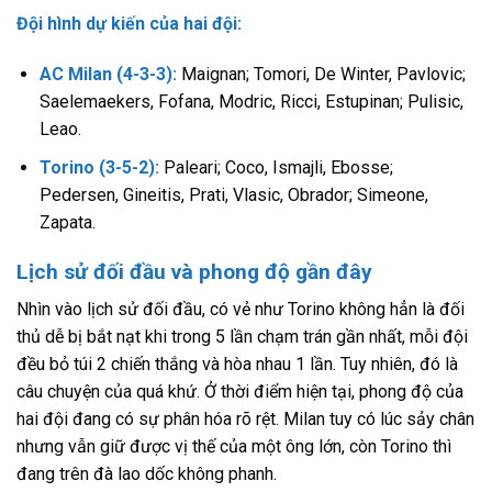
Đội hình dự kiến của hai đội:
AC Milan (4-3-3):
Maignan; Tomori, De Winter, Pavlovic;
Saelemaekers, Fofana, Modric, Ricci, Estupinan; Pulisic,
Leao.
Torino (3-5-2):
Paleari; Coco, Ismajli, Ebosse;
Pedersen, Gineitis, Prati, Vlasic, Obrador; Simeone,
Zapata.
Lịch sử đối đầu và phong độ gần đây
Nhìn vào lịch sử đối đầu, có vẻ như Torino không hẳn là đối
thủ dễ bị bắt nạt khi trong 5 lần chạm trán gần nhất, mỗi đội
đều bỏ túi 2 chiến thắng và hòa nhau 1 lần. Tuy nhiên, đó là
câu chuyện của quá khứ. Ở thời điểm hiện tại, phong độ của
hai đội đang có sự phân hóa rõ rệt. Milan tuy có lúc sảy chân
nhưng vẫn giữ được vị thế của một ông lớn, còn Torino thì
đang trên đà lao dốc không phanh.