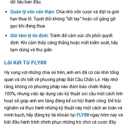
dữ liệu ban đầu.
Quản lý vốn cẩn thận:
Chia nhỏ vốn cược và đặt ra giới
hạn thua lỗ. Tuyệt đối không “tất tay” hoặc cố gắng gỡ
gạc khi đang thua.
Giữ tâm lý ổn định:
Tránh để cảm xúc chi phối quyết
định. Khi cảm thấy căng thẳng hoặc mất kiểm soát, hãy
tạm dừng và thư giãn.
Lời Kết Từ
FLY88
Hy vọng với những chia sẻ trên, anh em đã có cái nhìn tổng
quan và chi tiết về phương pháp Bắt Cầu Chẵn Lẻ. Hãy nhớ
rằng, không có phương pháp nào đảm bảo chiến thắng
100%, nhưng việc áp dụng các kỹ thuật soi cầu một cách linh
hoạt sẽ giúp anh em tăng đáng kể cơ hội thành công. Để trải
nghiệm và thực hành những kỹ thuật này một cách an toàn và
minh bạch, hãy đăng ký tài khoản tại
FLY88
ngay hôm nay và
bắt đầu hành trình chinh phục những trò chơi cá cược đầy