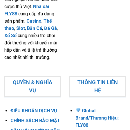
cược thủ Việt.
Nhà cái
FLY88
cung cấp đa dạng
sản phẩm:
Casino
,
Thể
thao
,
Slot
,
Bắn Cá
,
Đá Gà
,
Xổ Số
cùng nhiều trò chơi
đổi thưởng với khuyến mãi
hấp dẫn và tỉ lệ trả thưởng
cao nhất nhì thị trường.
QUYỀN & NGHĨA
THÔNG TIN LIÊN
VỤ
HỆ
ĐIỀU KHOẢN DỊCH VỤ
Global
Brand/Thương Hiệu:
CHÍNH SÁCH BẢO MẬT
FLY88