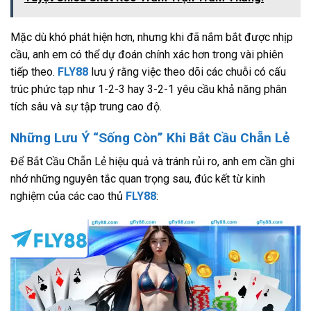
Mặc dù khó phát hiện hơn, nhưng khi đã nắm bắt được nhịp
cầu, anh em có thể dự đoán chính xác hơn trong vài phiên
tiếp theo.
FLY88
lưu ý rằng việc theo dõi các chuỗi có cấu
trúc phức tạp như 1-2-3 hay 3-2-1 yêu cầu khả năng phân
tích sâu và sự tập trung cao độ.
Những Lưu Ý “Sống Còn” Khi Bắt Cầu Chẵn Lẻ
Để Bắt Cầu Chẵn Lẻ hiệu quả và tránh rủi ro, anh em cần ghi
nhớ những nguyên tắc quan trọng sau, đúc kết từ kinh
nghiệm của các cao thủ
FLY88
: