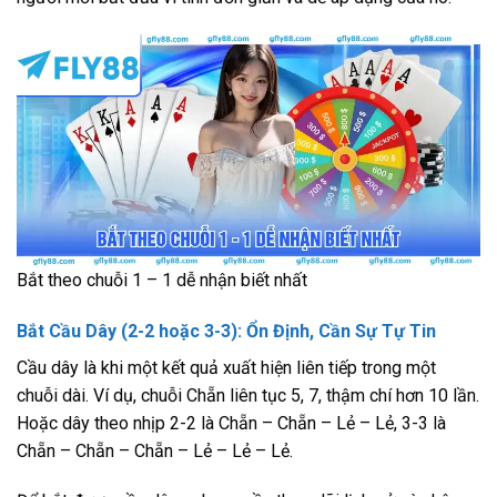
Bắt theo chuỗi 1 – 1 dễ nhận biết nhất
Bắt Cầu Dây (2-2 hoặc 3-3): Ổn Định, Cần Sự Tự Tin
Cầu dây là khi một kết quả xuất hiện liên tiếp trong một
chuỗi dài. Ví dụ, chuỗi Chẵn liên tục 5, 7, thậm chí hơn 10 lần.
Hoặc dây theo nhịp 2-2 là Chẵn – Chẵn – Lẻ – Lẻ, 3-3 là
Chẵn – Chẵn – Chẵn – Lẻ – Lẻ – Lẻ.